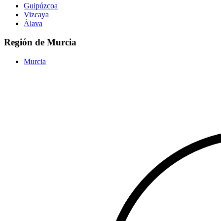
Guipúzcoa
Vizcaya
Álava
Región de Murcia
Murcia