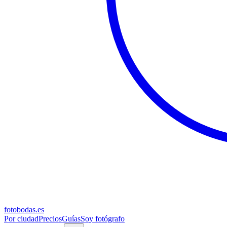
fotobodas
.es
Por ciudad
Precios
Guías
Soy fotógrafo