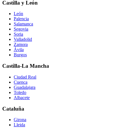
Castilla y León
León
Palencia
Salamanca
Segovia
Soria
Valladolid
Zamora
Ávila
Burgos
Castilla-La Mancha
Ciudad Real
Cuenca
Guadalajara
Toledo
Albacete
Cataluña
Girona
Lleida